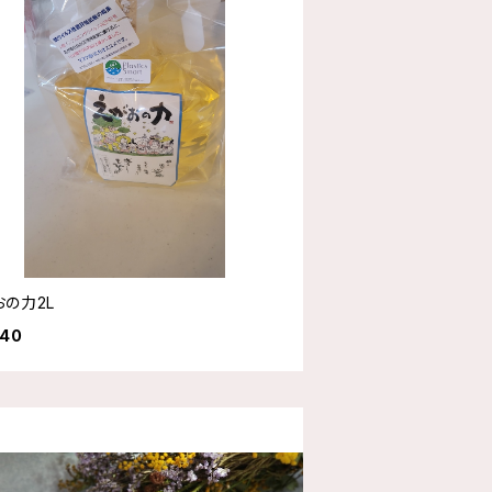
おの力2L
040