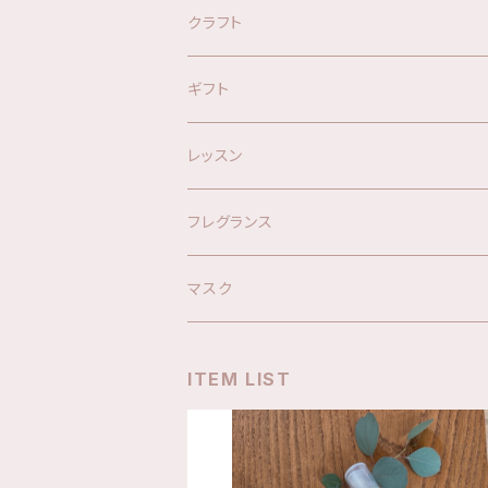
オリジナルブレンド精油
クラフト
オリジナルスプレー
キット
ギフト
ハーブウォーター
材料
レッスン
アロマグッズ
フレグランス
マスク
ITEM LIST