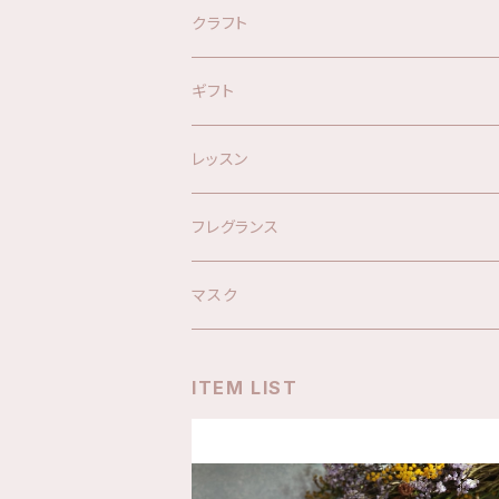
オリジナルブレンド精油
クラフト
オリジナルスプレー
キット
ギフト
ハーブウォーター
材料
レッスン
アロマグッズ
フレグランス
マスク
ITEM LIST