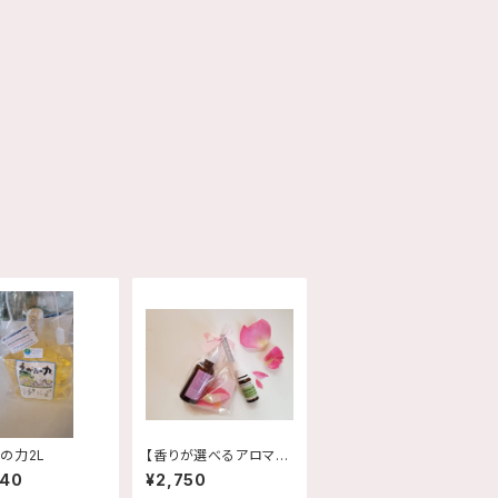
の力2L
【香りが選べるアロマス
プレー】マスクに一拭
040
¥2,750
き！抗菌＆癒し効果も