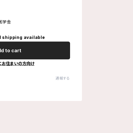
草医学舎
l shipping available
d to cart
にお住まいの方向け
通報する