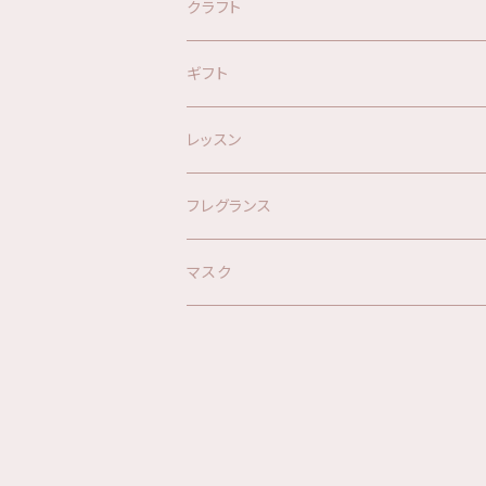
オリジナルブレンド精油
クラフト
オリジナルスプレー
キット
ギフト
ハーブウォーター
材料
レッスン
アロマグッズ
フレグランス
マスク