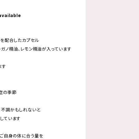
available
油を配合したカプセル
レガノ精油、レモン精油が入っています
ます
症の季節
？不調かもしれないと
にしています
。ご自身の体に合う量を