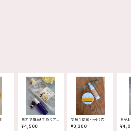
ミ レ
自宅で簡単！手作りアロ
受験生応援セット（応援
えがお
缶
マスプレーキット
スプレー&グミキャンデ
¥4,500
¥3,300
¥4,
ィ）