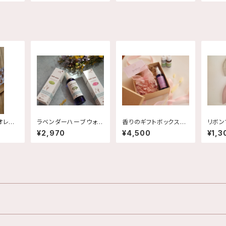
オレガ
ラベンダーハーブウォー
香りのギフトボックス〜
リボン
ル
ター
アロマスプレーとワック
¥2,970
¥4,500
¥1,3
スバーのセット〜