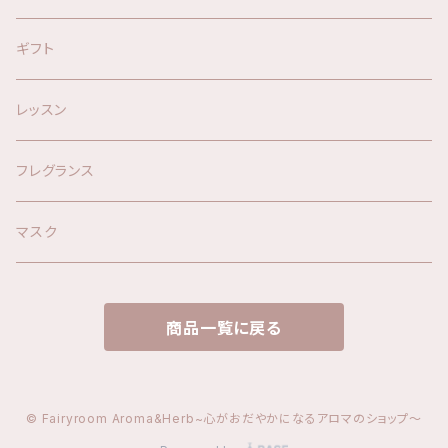
オリジナルスプレー
キット
ギフト
ハーブウォーター
材料
レッスン
アロマグッズ
フレグランス
マスク
商品一覧に戻る
© Fairyroom Aroma&Herb~心がおだやかになるアロマのショップ〜