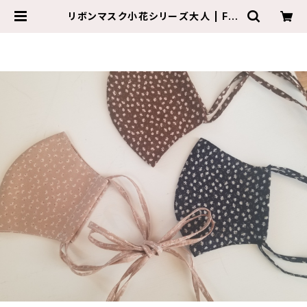
リボンマスク小花シリーズ大人 | Fai
ryroom Aroma&Herb~心がおだ
やかになるアロマのショップ〜