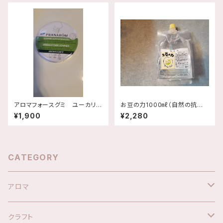
アロマフォースグミ ユーカリミ
お豆の力1000㎖（自然の抗菌・
ント 緑缶
消臭剤）
¥1,900
¥2,280
CATEGORY
アロマ
オリジナルブレンド精油
クラフト