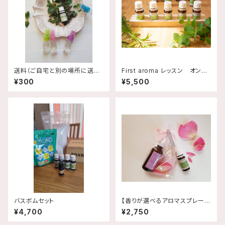
送料（ご自宅と別の場所に送る
First aroma レッスン オンラ
場合 2カ所）
インでも可能です
¥300
¥5,500
バスボムセット
【香りが選べるアロマスプレー】
マスクに一拭き！抗菌＆癒し効果
¥4,700
¥2,750
も